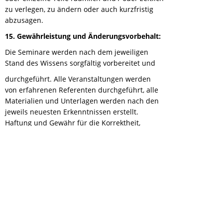
zu verlegen, zu ändern oder auch kurzfristig
abzusagen.
15. Gewährleistung und Änderungsvorbehalt:
Die Seminare werden nach dem jeweiligen
Stand des Wissens sorgfältig vorbereitet und
durchgeführt. Alle Veranstaltungen werden
von erfahrenen Referenten durchgeführt, alle
Materialien und Unterlagen werden nach den
jeweils neuesten Erkenntnissen erstellt.
Haftung und Gewähr für die Korrektheit,
Aktualität, Vollständigkeit und Qualität der
Inhalte sind jedoch ausgeschlossen.
Der Veranstalter behält sich vor, notwendige
inhaltliche und/oder organisatorische
Änderungen
vor oder während der Veranstaltung
vorzunehmen, soweit diese den
Gesamtcharakter der