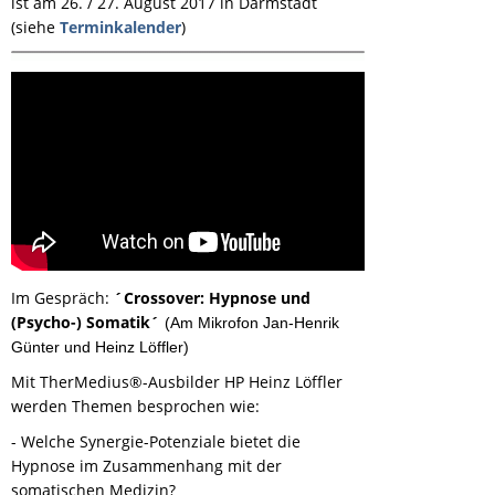
ist am 26. / 27. August 2017 in Darmstadt
(siehe
Terminkalender
)
Im Gespräch:
´Crossover: Hypnose und
(Psycho-) Somatik´
(Am Mikrofon Jan
-
Henrik
G
ünter und Heinz Löffler)
Mit TherMedius®-Ausbilder HP Heinz Löffler
werden Themen besprochen wie:
- Welche Synergie-Potenziale bietet die
Hypnose im Zusammenhang mit der
somatischen Medizin?