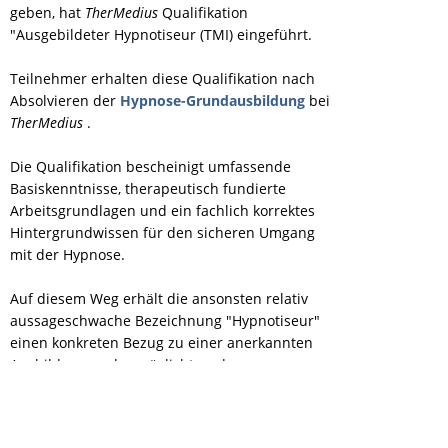
geben, hat
TherMedius
Qualifikation
"Ausgebildeter Hypnotiseur (TMI) eingeführt.
Teilnehmer erhalten diese Qualifikation nach
Absolvieren der
Hypnose-Grundausbildung
bei
TherMedius
.
Die Qualifikation bescheinigt umfassende
Basiskenntnisse, therapeutisch fundierte
Arbeitsgrundlagen und ein fachlich korrektes
Hintergrundwissen für den sicheren Umgang
mit der Hypnose.
Auf diesem Weg erhält die ansonsten relativ
aussageschwache Bezeichnung "Hypnotiseur"
einen konkreten Bezug zu einer anerkannten
Ausbildung und ermöglicht es den
Ausgebildeten Hypnotiseuren (TMI), ihre
Fachliche Qualifikation auch nach außen hin
erkennbar zu machen, um sich z.B. von