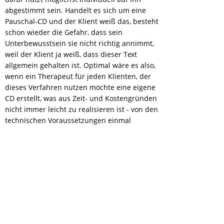
abgestimmt sein. Handelt es sich um eine
Pauschal-CD und der Klient weiß das, besteht
schon wieder die Gefahr, dass sein
Unterbewusstsein sie nicht richtig annimmt,
weil der Klient ja weiß, dass dieser Text
allgemein gehalten ist. Optimal wäre es also,
wenn ein Therapeut für jeden Klienten, der
dieses Verfahren nutzen möchte eine eigene
CD erstellt, was aus Zeit- und Kostengründen
nicht immer leicht zu realisieren ist - von den
technischen Voraussetzungen einmal
abgesehen.
Die Erfahrung hat weiter gezeigt, dass viele
Klienten auch Schwierigkeiten mit dem
Regelmäßigen Einsatz der Ablationshypnose
haben, weil sie z.B. zu Hause keine Ruhe
haben, weil immer jemand um sie ist (z.B. ihre
Kinder) oder weil sie die CD kurz vorm
Einschlafen nicht hören möchten, weil sie den